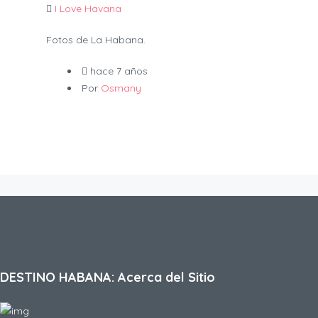
I Love Havana
Fotos de La Habana.
hace 7 años
Por
Osmany
DESTINO HABANA: Acerca del Sitio