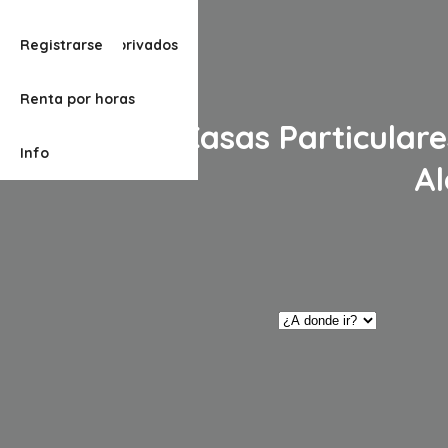
Alojamientos privados
Registrarse
Renta por horas
Casas Particular
Info
Al